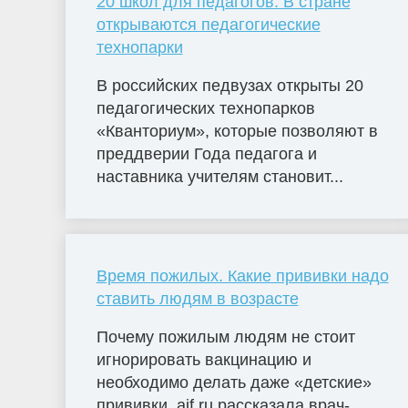
20 школ для педагогов. В стране
открываются педагогические
технопарки
В российских педвузах открыты 20
педагогических технопарков
«Кванториум», которые позволяют в
преддверии Года педагога и
наставника учителям становит...
Время пожилых. Какие прививки надо
ставить людям в возрасте
Почему пожилым людям не стоит
игнорировать вакцинацию и
необходимо делать даже «детские»
прививки, aif.ru рассказала врач-