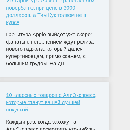
VR-гарнитура Apple не работает без
повербанка при цене в 3000
долларов, а Тим Кук толком не в
курсе
Гарнитура Apple выйдет уже скоро:
фанаты с нетерпением ждут релиза
нового гаджета, который дался
купертиновцам, прямо скажем, с
большим трудом. На дн...
10 классных товаров с АлиЭкспресс,
которые станут вашей лучшей
покупкой
Каждый раз, когда захожу на
АлиЭкспресс посмотреть что-нибудь