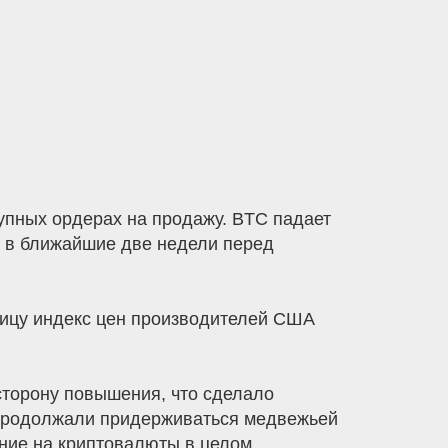
упных ордерах на продажу. BTC падает
ти в ближайшие две недели перед
тницу индекс цен производителей США
сторону повышения, что сделало
 продолжали придерживаться медвежьей
ние на криптовалюты в целом.