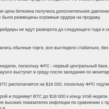
 цена биткоина получила дополнительное давление, 
C были размещены огромные ордера на продажу.
трейдеры не ждут разворота до следующего года и ск
чались обычные торги, все выглядело стабильно, б
 неделю, поскольку ФРС - первый центральный банк
ауэлл выступит в среду после заседания по монетар
BTC располагается на $16 020, поскольку ФРС подтв
рой и поднимут BTC до $18 000 к концу этой недел
лее высоких показателях инфляции по сравнению с п
 б.