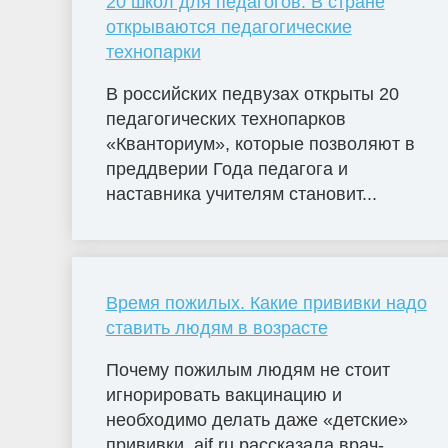
20 школ для педагогов. В стране
открываются педагогические
технопарки
В российских педвузах открыты 20
педагогических технопарков
«Кванториум», которые позволяют в
преддверии Года педагога и
наставника учителям становит...
Время пожилых. Какие прививки надо
ставить людям в возрасте
Почему пожилым людям не стоит
игнорировать вакцинацию и
необходимо делать даже «детские»
прививки, aif.ru рассказала врач-