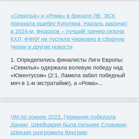
«Севилья» и «Рома» в финале ЛЕ, ЭСК
признала ошибку Кукуляка, Надаль закончит
в 2024-м, Федоров – лучший тренер сезона
КХЛ, ФФКР не пустила Чиризано в сборную
Чехии и другие новости
1. Определились финалисты Лиги Европы:
«Севилья» одержала волевую победу над
«Ювентусом» (2:1, Ламела забил победный
мяч в 1-м экстратайме), а «Рома»...
ЧМ по хоккею 2023. Германия победила
Данию, Швейцария была сильнее Словакии,
Швеция разгромила Венгрию