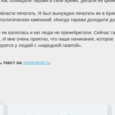
у нас похищали тиражи в свое время, делали ее фей
ласти печатать. Я был вынужден печатать ее в Брян
 политических кампаний. Иногда тиражи доходили до
 не валялась и ею люди не пренебрегали. Сейчас газ
 И мне очень приятно, что наше начинание, которое 
ируется у людей с «народной газетой».
ь текст на
smolnarod.ru
.