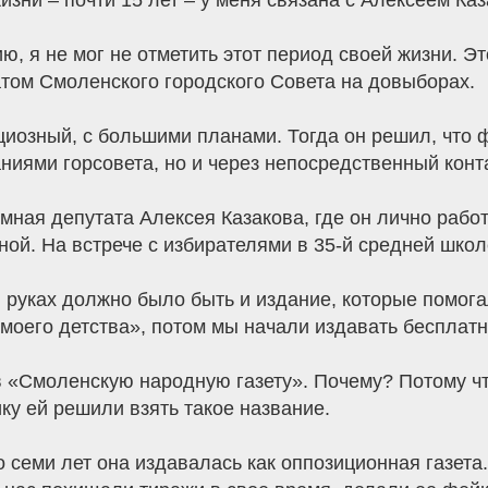
зни – почти 15 лет – у меня связана с Алексеем Ка
ю, я не мог не отметить этот период своей жизни. Э
татом Смоленского городского Совета на довыборах.
иозный, с большими планами. Тогда он решил, что 
ниями горсовета, но и через непосредственный конт
мная депутата Алексея Казакова, где он лично работ
ой. На встрече с избирателями в 35-й средней шко
в руках должно было быть и издание, которые помог
моего детства», потом мы начали издавать бесплат
в «Смоленскую народную газету». Почему? Потому ч
ку ей решили взять такое название.
о семи лет она издавалась как оппозиционная газет