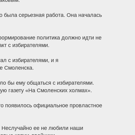
заковым.
то была серьезная работа. Она началась
формирование политика должно идти не
акт с избирателями.
ал с избирателями, и я
ле Смоленска.
ало бы ему общаться с избирателями.
ную газету «На Смоленских холмах».
то появилось официальное провластное
а. Неслучайно ее не любили наши