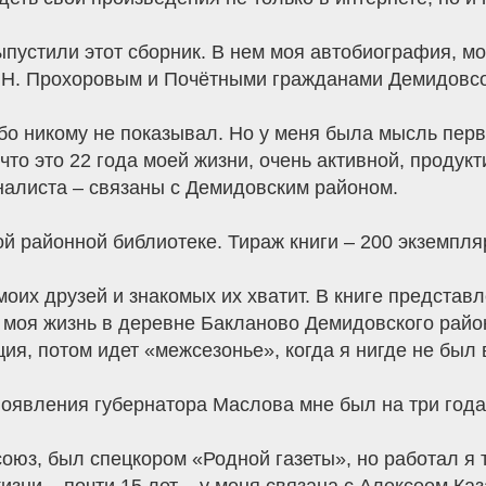
пустили этот сборник. В нем моя автобиография, м
.Н. Прохоровым и Почётными гражданами Демидовсо
обо никому не показывал. Но у меня была мысль пер
о это 22 года моей жизни, очень активной, продукт
рналиста – связаны с Демидовским районом.
ой районной библиотеке. Тираж книги – 200 экземпля
моих друзей и знакомых их хватит. В книге представ
м моя жизнь в деревне Бакланово Демидовского райо
ия, потом идет «межсезонье», когда я нигде не был
появления губернатора Маслова мне был на три года
оюз, был спецкором «Родной газеты», но работал я т