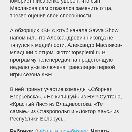
юморист Писаренко уверен, что сын
Маслякова сам отказался заменить отца,
трезво оценив свои способности.
А обзорщик КВН с ютуб-канала Savva Show
напомнил, что Александрович никогда не
тянулся к медийности. Александр Масляков-
младший с отцом. Фото: topspletni.ru В
программу телепередач на предстоящую
неделю уже включена трансляция первой
игры сезона КВН.
В ней примут участие команды «Сборная
Егорьевска», «Не кипишуй» из НУР-Султана,
«Красный Лис» из Владивостока, «Те
самые» из Ставрополья и «Доктор Хаус» из
Республики Беларусь.
Рубрика:
Звёзды и шоу-бизнес
.
Читать