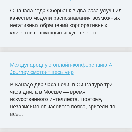
С начала года Сбербанк в два раза улучшил
качество модели распознавания возможных
негативных обращений корпоративных
клиентов с помощью искусственног...
Международную онлайн-конференцию AI
Journey смотрит весь мир
В Канаде два часа ночи, в Сингапуре три
часа дня, а в Москве — время
искусственного интеллекта. Поэтому,
независимо от часового пояса, зрители по
все...