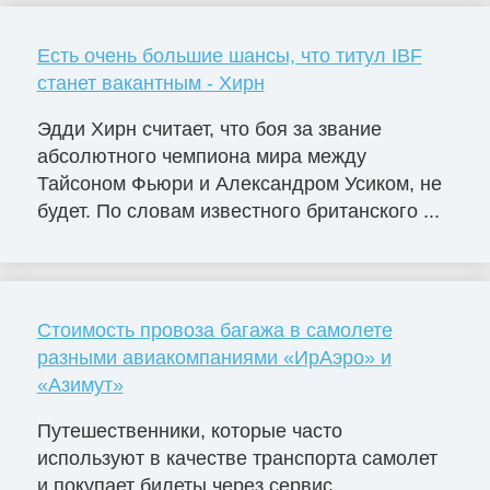
Есть очень большие шансы, что титул IBF
станет вакантным - Хирн
Эдди Хирн считает, что боя за звание
абсолютного чемпиона мира между
Тайсоном Фьюри и Александром Усиком, не
будет. По словам известного британского ...
Стоимость провоза багажа в самолете
разными авиакомпаниями «ИрАэро» и
«Азимут»
Путешественники, которые часто
используют в качестве транспорта самолет
и покупает билеты через сервис