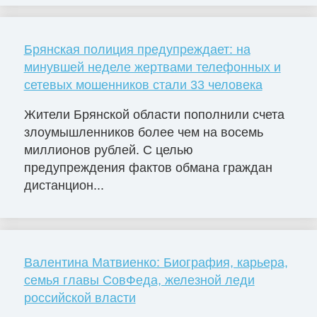
Брянская полиция предупреждает: на
минувшей неделе жертвами телефонных и
сетевых мошенников стали 33 человека
Жители Брянской области пополнили счета
злоумышленников более чем на восемь
миллионов рублей. С целью
предупреждения фактов обмана граждан
дистанцион...
Валентина Матвиенко: Биография, карьера,
семья главы СовФеда, железной леди
российской власти