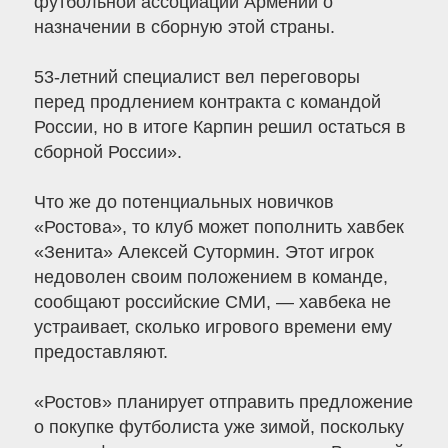
футбольной ассоциации Армении о
назначении в сборную этой страны.
53-летний специалист вел переговоры
перед продлением контракта с командой
России, но в итоге Карпин решил остаться в
сборной России».
Что же до потенциальных новичков
«Ростова», то клуб может пополнить хавбек
«Зенита» Алексей Сутормин. Этот игрок
недоволен своим положением в команде,
сообщают российские СМИ, — хавбека не
устраивает, сколько игрового времени ему
предоставляют.
«Ростов» планирует отправить предложение
о покупке футболиста уже зимой, поскольку