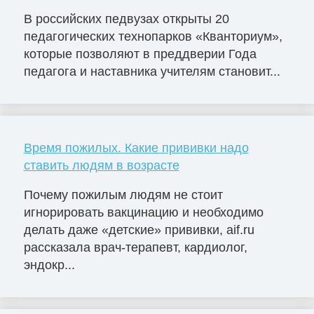
В российских педвузах открыты 20
педагогических технопарков «Кванториум»,
которые позволяют в преддверии Года
педагога и наставника учителям становит...
Время пожилых. Какие прививки надо
ставить людям в возрасте
Почему пожилым людям не стоит
игнорировать вакцинацию и необходимо
делать даже «детские» прививки, aif.ru
рассказала врач-терапевт, кардиолог,
эндокр...