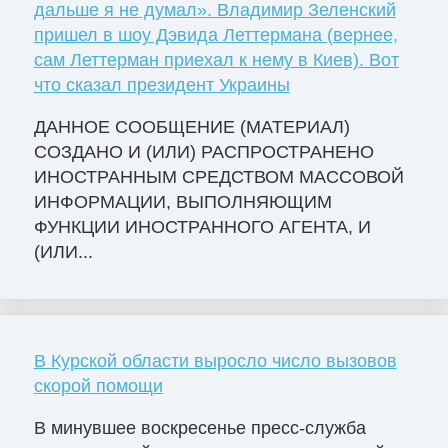
дальше я не думал». Владимир Зеленский
пришел в шоу Дэвида Леттермана (вернее,
сам Леттерман приехал к нему в Киев). Вот
что сказал президент Украины
ДАННОЕ СООБЩЕНИЕ (МАТЕРИАЛ)
СОЗДАНО И (ИЛИ) РАСПРОСТРАНЕНО
ИНОСТРАННЫМ СРЕДСТВОМ МАССОВОЙ
ИНФОРМАЦИИ, ВЫПОЛНЯЮЩИМ
ФУНКЦИИ ИНОСТРАННОГО АГЕНТА, И
(ИЛИ...
В Курской области выросло число вызовов
скорой помощи
В минувшее воскресенье пресс-служба