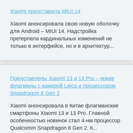
Xiaomi представила MIUI 14
Xiaomi анонсировала свою новую оболочку
для Android – MIUI 14. Надстройка
претерпела кардинальных изменений не
только в интерфейсе, но и в архитектур...
Представлены Xiaomi 13 и 13 Pro – яркие
флагманы с камерой Leica и процессором
Snapdragon 8 Gen 2
Xiaomi анонсировала в Китае флагманские
смартфоны Xiaomi 13 и 13 Pro. Главной
особенностью новинок стал 4-нм процессор
Qualcomm Snapdragon 8 Gen 2. К...