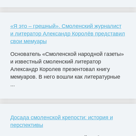
«Я это – грешный». Смоленский журналист
и литератор Александр Королёв представил
свои мемуары
Основатель «Смоленской народной газеты»
и известный смоленский литератор
Александр Королев презентовал книгу
мемуаров. В него вошли как литературные
...
Досада смоленской крепости: история и
перспективы