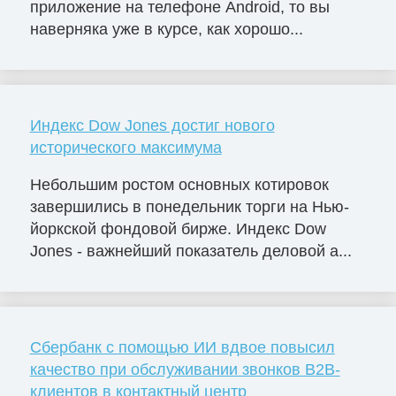
приложение на телефоне Android, то вы
наверняка уже в курсе, как хорошо...
Индекс Dow Jones достиг нового
исторического максимума
Небольшим ростом основных котировок
завершились в понедельник торги на Нью-
йоркской фондовой бирже. Индекс Dow
Jones - важнейший показатель деловой а...
Сбербанк с помощью ИИ вдвое повысил
качество при обслуживании звонков B2B-
клиентов в контактный центр