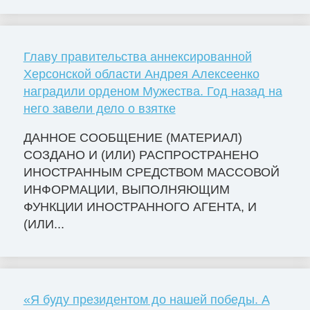
Главу правительства аннексированной
Херсонской области Андрея Алексеенко
наградили орденом Мужества. Год назад на
него завели дело о взятке
ДАННОЕ СООБЩЕНИЕ (МАТЕРИАЛ)
СОЗДАНО И (ИЛИ) РАСПРОСТРАНЕНО
ИНОСТРАННЫМ СРЕДСТВОМ МАССОВОЙ
ИНФОРМАЦИИ, ВЫПОЛНЯЮЩИМ
ФУНКЦИИ ИНОСТРАННОГО АГЕНТА, И
(ИЛИ...
«Я буду президентом до нашей победы. А