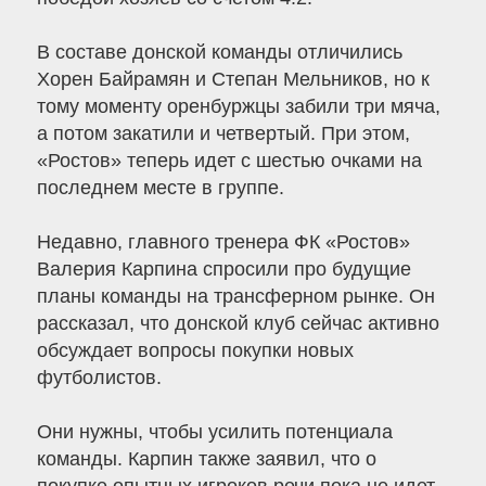
В составе донской команды отличились
Хорен Байрамян и Степан Мельников, но к
тому моменту оренбуржцы забили три мяча,
а потом закатили и четвертый. При этом,
«Ростов» теперь идет с шестью очками на
последнем месте в группе.
Недавно, главного тренера ФК «Ростов»
Валерия Карпина спросили про будущие
планы команды на трансферном рынке. Он
рассказал, что донской клуб сейчас активно
обсуждает вопросы покупки новых
футболистов.
Они нужны, чтобы усилить потенциала
команды. Карпин также заявил, что о